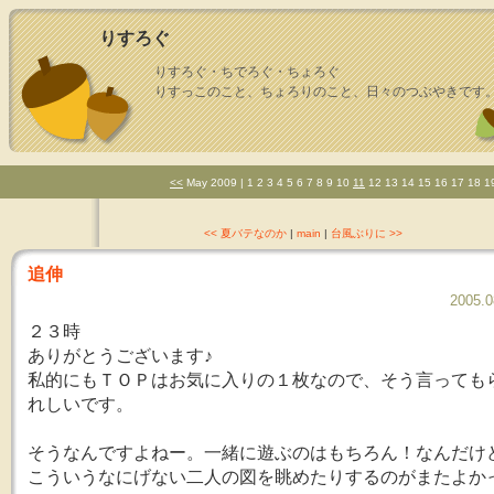
りすろぐ
りすろぐ・ちでろぐ・ちょろぐ
りすっこのこと、ちょろりのこと、日々のつぶやきです
<<
May 2009
| 1 2 3 4 5 6 7 8 9 10
11
12 13 14 15 16 17 18 1
<< 夏バテなのか
|
main
|
台風ぶりに >>
追伸
2005.0
２３時
ありがとうございます♪
私的にもＴＯＰはお気に入りの１枚なので、そう言っても
れしいです。
そうなんですよねー。一緒に遊ぶのはもちろん！なんだけ
こういうなにげない二人の図を眺めたりするのがまたよか