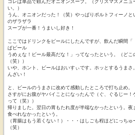
コレは単品で頼んだオニオンスープ。（クリスマスメニュ
い。）
うん、オニオンだった！（笑）やっぱりポルトフィーノと
のザラザラ
スープが一番！うまいし好き！
ここではドリンクをビールにしたんですが、飲んだ瞬間「
ぱビール
うめぇな！ビール最高だな！」ってなったという。（どこ
（笑））
いや、ホント、ビールはおいすぃです。ホッとするうまさ
んざい！
と、ビールのうまさに改めて感動したところで打ち止め。
さすがにお腹がヤバイことになったんで（ぐ、ぐるじー！
って（笑））
帰りました。翌日の胃もたれ度が半端なかったという。夜
食べれなかったという。
（胃腸はもう若くない！）・・・はしごも程ほどにっちゅ
（笑）