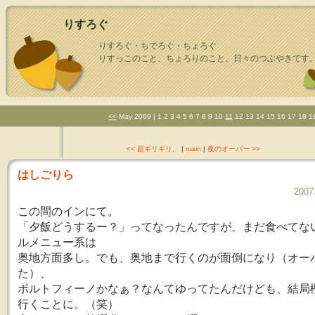
りすろぐ
りすろぐ・ちでろぐ・ちょろぐ
りすっこのこと、ちょろりのこと、日々のつぶやきです
<<
May 2009
| 1 2 3 4 5 6 7 8 9 10
11
12 13 14 15 16 17 18 1
<< 超ギリギリ。
|
main
|
夜のオーバー >>
はしごりら
2007
この間のインにて。
「夕飯どうするー？」ってなったんですが、まだ食べてな
ルメニュー系は
奥地方面多し。でも、奥地まで行くのが面倒になり（オー
た）、
ポルトフィーノかなぁ？なんてゆってたんだけども、結局
行くことに。（笑）