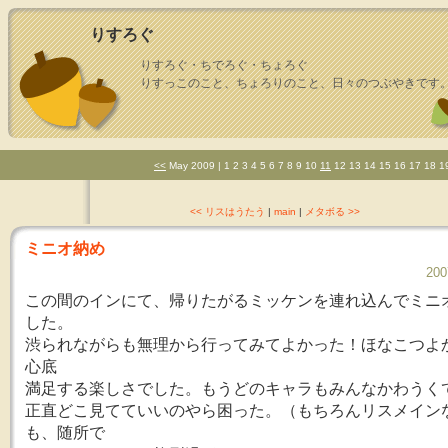
りすろぐ
りすろぐ・ちでろぐ・ちょろぐ
りすっこのこと、ちょろりのこと、日々のつぶやきです
<<
May 2009
| 1 2 3 4 5 6 7 8 9 10
11
12 13 14 15 16 17 18 1
<< リスはうたう
|
main
|
メタボる >>
ミニオ納め
200
この間のインにて、帰りたがるミッケンを連れ込んでミニ
した。
渋られながらも無理から行ってみてよかった！ほなこつよ
心底
満足する楽しさでした。もうどのキャラもみんなかわうくて！
正直どこ見てていいのやら困った。（もちろんリスメイン
も、随所で