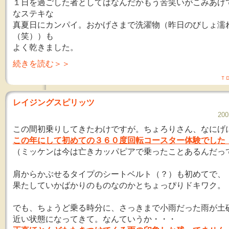
１日を過ごした者としてはなんだかもう苦笑いがこみあげ
なステキな
真夏日にカンパイ。おかげさまで洗濯物（昨日のびしょ濡
（笑））も
よく乾きました。
続きを読む＞＞
Ｔ
レイジングスピリッツ
200
この間初乗りしてきたわけですが。ちょろりさん、なにげ
この年にして初めての３６０度回転コースター体験でした
（ミッケンは今は亡きカッパピアで乗ったことあるんだっ
肩からかぶせるタイプのシートベルト（？）も初めてで、
果たしていかばかりのものなのかとちょっぴりドキワク。
でも、ちょうど乗る時分に、さっきまで小雨だった雨が土
近い状態になってきて。なんていうか・・・