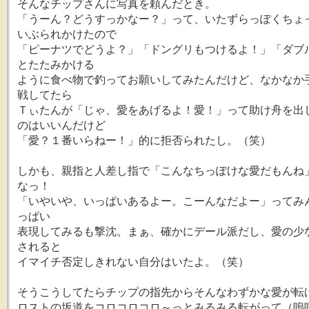
そんなチップさんに写真を頼んだとき。
「うーん？どうすっかなー？」って、いたずらっぽくちょ
いぶられかけたので
「ピーナツでどうよ？」「ドングリもつけるよ！」「ダブ
とたたみかける
ように食べ物で釣ってお願いしてみたんだけど、なかなか
戦してたら
Ｔぃたんが「じゃ、愛をあげるよ！愛！」って助け舟を出
のはいいんだけど
「愛？１番いらねー！」的に拒否られたし。（笑）
しかも、親指と人差し指で「こんなちっぽけな愛だもんね
なっ！
「いやいや、いっぱいあるよー。こーんなだよー」ってみ
っぱい
表現してみるも撃沈。まぁ、確かにデール派だし、愛の少
されると
イマイチ否定しきれない自分はいたよ。（笑）
そうこうしてたらチップの指先からそんなわずかな愛が転
ロストの坂道をコロコロコロ～っとみるみる転がって（嗚