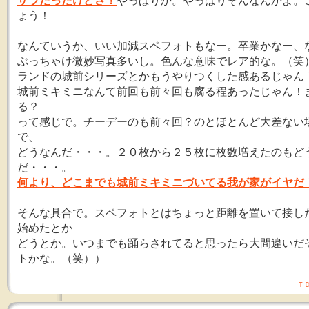
ザラだったけどさ！
やっぱりか。やっぱりそんなんかよ。
ょう！
なんていうか、いい加減スペフォトもなー。卒業かなー、
ぶっちゃけ微妙写真多いし。色んな意味でレア的な。（笑
ランドの城前シリーズとかもうやりつくした感あるじゃん
城前ミキミニなんて前回も前々回も腐る程あったじゃん！
る？
って感じで。チーデーのも前々回？のとほとんど大差ない
で、
どうなんだ・・・。２０枚から２５枚に枚数増えたのもど
だ・・・。
何より、どこまでも城前ミキミニづいてる我が家がイヤだ
そんな具合で。スペフォトとはちょっと距離を置いて接し
始めたとか
どうとか。いつまでも踊らされてると思ったら大間違いだ
トかな。（笑））
Ｔ