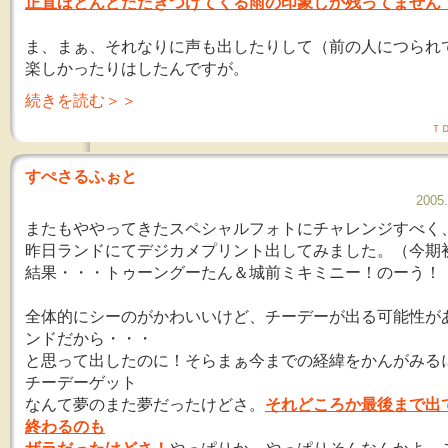
正直ほとんどたたきつけてくる雨の印象しか残ってません
ま、まぁ、それなりに声も出したりして（前の人につられ
楽しかったりはしたんですが。
続きを読む＞＞
Ｔ
すぺさるふぉと
2005
またもややってきたスペシャルフォトにチャレンジすべく
昨日ランドにてデジカメプリント出してみました。（今期
結果・・・トゥーングーたん＆城前ミキミニー！のーう！
全体的にシーのがかわいいけど、チーデーが出る可能性が
ンドだから・・・
と思って出したのに！そらまぁ今までの経緯をかんがみる
チーデーゲット
なんて夢のまた夢だったけどさ。
それどころか最後まで出
終わるのも