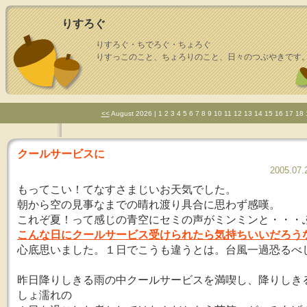
りすろぐ
りすろぐ・ちでろぐ・ちょろぐ
りすっこのこと、ちょろりのこと、日々のつぶやきです
<<
August 2026
| 1 2 3 4 5 6 7
8
9 10 11 12 13 14 15 16 17 18 
クールサービスに
2005.07
もってこい！てなすさまじいお天気でした。
朝から空の見事なまでの晴れ渡り具合に思わず感嘆。
これぞ夏！って感じの青空にセミの声がミンミンと・・・
こんな日にクールサービス受けられたら気持ちいいだろう
心底思いました。１日でこうも違うとは。台風一過恐るべ
昨日降りしきる雨の中クールサービスを満喫し、降りしき
しょ濡れの