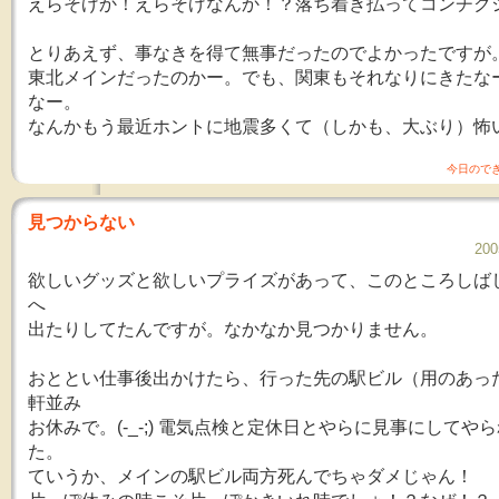
えらそげか！えらそげなんか！？落ち着き払ってコンチク
とりあえず、事なきを得て無事だったのでよかったですが
東北メインだったのかー。でも、関東もそれなりにきたな
なー。
なんかもう最近ホントに地震多くて（しかも、大ぶり）怖いよ。
今日ので
見つからない
200
欲しいグッズと欲しいプライズがあって、このところしば
へ
出たりしてたんですが。なかなか見つかりません。
おととい仕事後出かけたら、行った先の駅ビル（用のあっ
軒並み
お休みで。(-_-;) 電気点検と定休日とやらに見事にしてや
た。
ていうか、メインの駅ビル両方死んでちゃダメじゃん！