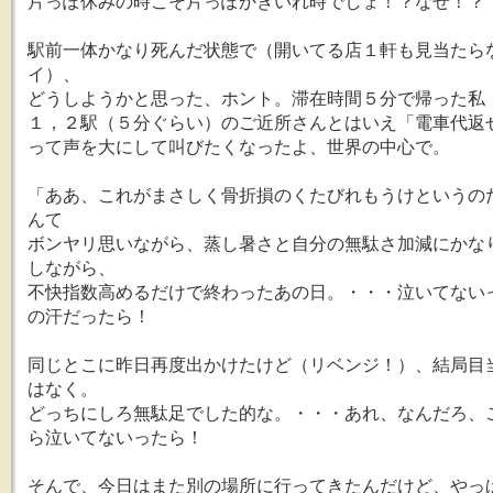
片っぽ休みの時こそ片っぽかきいれ時でしょ！？なぜ！？
駅前一体かなり死んだ状態で（開いてる店１軒も見当たら
イ）、
どうしようかと思った、ホント。滞在時間５分で帰った私
１，２駅（５分ぐらい）のご近所さんとはいえ「電車代返
って声を大にして叫びたくなったよ、世界の中心で。
「ああ、これがまさしく骨折損のくたびれもうけというの
んて
ボンヤリ思いながら、蒸し暑さと自分の無駄さ加減にかな
しながら、
不快指数高めるだけで終わったあの日。・・・泣いてない
の汗だったら！
同じとこに昨日再度出かけたけど（リベンジ！）、結局目
はなく。
どっちにしろ無駄足でした的な。・・・あれ、なんだろ、
ら泣いてないったら！
そんで、今日はまた別の場所に行ってきたんだけど、やっ