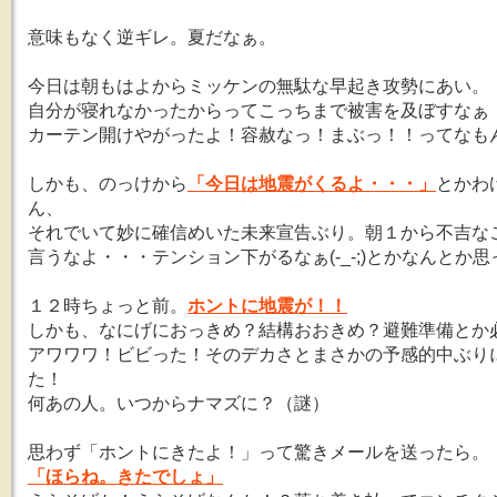
意味もなく逆ギレ。夏だなぁ。
今日は朝もはよからミッケンの無駄な早起き攻勢にあい。
自分が寝れなかったからってこっちまで被害を及ぼすなぁ
カーテン開けやがったよ！容赦なっ！まぶっ！！ってなも
しかも、のっけから
「今日は地震がくるよ・・・」
とかわ
ん、
それでいて妙に確信めいた未来宣告ぶり。朝１から不吉な
言うなよ・・・テンション下がるなぁ(-_-;)とかなんとか
１２時ちょっと前。
ホントに地震が！！
しかも、なにげにおっきめ？結構おおきめ？避難準備とか
アワワワ！ビビった！そのデカさとまさかの予感的中ぶり
た！
何あの人。いつからナマズに？（謎）
思わず「ホントにきたよ！」って驚きメールを送ったら。
「ほらね。きたでしょ」