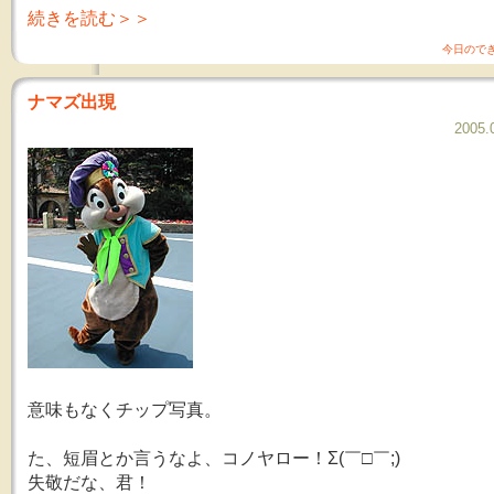
続きを読む＞＞
今日ので
ナマズ出現
2005.
意味もなくチップ写真。
た、短眉とか言うなよ、コノヤロー！Σ(￣□￣;)
失敬だな、君！