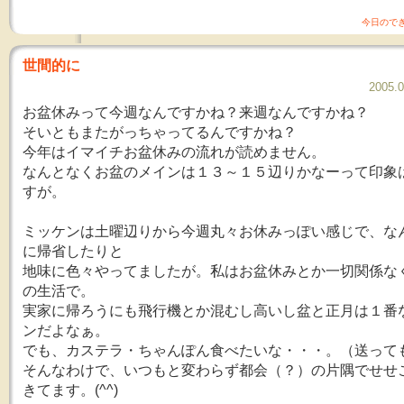
今日ので
世間的に
2005.0
お盆休みって今週なんですかね？来週なんですかね？
そいともまたがっちゃってるんですかね？
今年はイマイチお盆休みの流れが読めません。
なんとなくお盆のメインは１３～１５辺りかなーって印象
すが。
ミッケンは土曜辺りから今週丸々お休みっぽい感じで、な
に帰省したりと
地味に色々やってましたが。私はお盆休みとか一切関係な
の生活で。
実家に帰ろうにも飛行機とか混むし高いし盆と正月は１番
ンだよなぁ。
でも、カステラ・ちゃんぽん食べたいな・・・。（送って
そんなわけで、いつもと変わらず都会（？）の片隅でせせ
きてます。(^^)