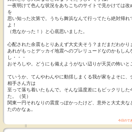
一夜明けて色んな状況をあちこちのサイトで見かけては改
を
思い知った次第で。うちら舞浜なんて行ってたら絶対帰れ
よ！
（危なかった！）と心底思いました。
心配された余震もとりあえず大丈夫そう？まだまだわかり
あれがもっとデッカイ地震へのプレリュードなのかもしん
し・・・
おそろしや。どうにも備えようがない辺りが天災の怖いと
ていうか、てんやわんやに動揺しまくる我が家をよそに、
相手さん方は
至って落ち着いたもんで。そんな温度差にもビックリした
た。（笑）
関東一円それなりの震度っぽかったけど、意外と大丈夫な
たのかなぁ。
今日ので