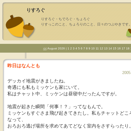
りすろぐ
りすろぐ・ちでろぐ・ちょろぐ
りすっこのこと、ちょろりのこと、日々のつぶやきです
<<
August 2026
| 1 2 3 4 5 6 7
8
9 10 11 12 13 14 15 16 17 18 
昨日はなんとも
2005
デッカイ地震がきましたね。
奇遇にも私もミッケンも家にいて。
私はチャット中、ミッケンは昼寝中だったんですが。
地震が起きた瞬間「何事！？」ってなもんで。
ミッケンもすぐさま飛び起きてきたし。私もチャットどこ
なって、
おろおろ逃げ場所を求めてあてどなく室内をさすらったり