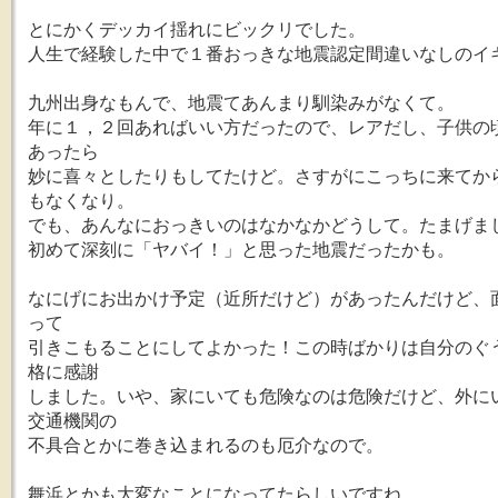
とにかくデッカイ揺れにビックリでした。
人生で経験した中で１番おっきな地震認定間違いなしのイ
九州出身なもんで、地震てあんまり馴染みがなくて。
年に１，２回あればいい方だったので、レアだし、子供の
あったら
妙に喜々としたりもしてたけど。さすがにこっちに来てか
もなくなり。
でも、あんなにおっきいのはなかなかどうして。たまげま
初めて深刻に「ヤバイ！」と思った地震だったかも。
なにげにお出かけ予定（近所だけど）があったんだけど、
って
引きこもることにしてよかった！この時ばかりは自分のぐ
格に感謝
しました。いや、家にいても危険なのは危険だけど、外に
交通機関の
不具合とかに巻き込まれるのも厄介なので。
舞浜とかも大変なことになってたらしいですね。